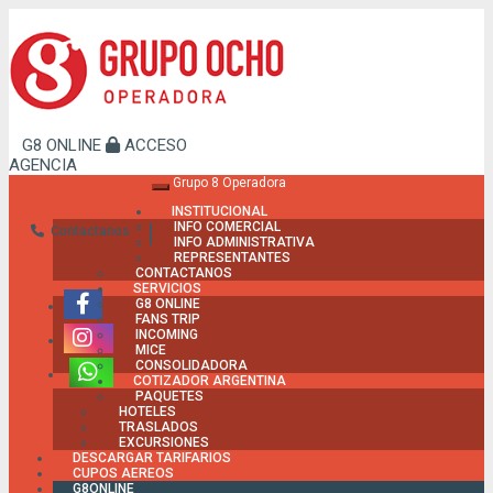
G8 ONLINE
ACCESO
AGENCIA
Grupo 8 Operadora
Toggle navigation
INSTITUCIONAL
INFO COMERCIAL
Contactanos
INFO ADMINISTRATIVA
REPRESENTANTES
CONTACTANOS
SERVICIOS
G8 ONLINE
FANS TRIP
INCOMING
MICE
CONSOLIDADORA
COTIZADOR ARGENTINA
PAQUETES
HOTELES
TRASLADOS
EXCURSIONES
DESCARGAR TARIFARIOS
CUPOS AEREOS
G8ONLINE