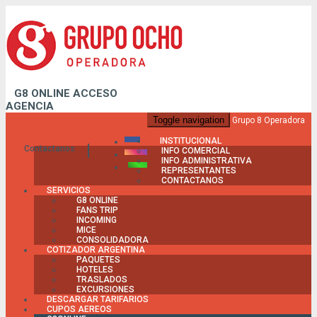
G8 ONLINE
ACCESO
AGENCIA
Toggle navigation
Grupo 8 Operadora
INSTITUCIONAL
Contactanos
INFO COMERCIAL
INFO ADMINISTRATIVA
REPRESENTANTES
CONTACTANOS
SERVICIOS
G8 ONLINE
FANS TRIP
INCOMING
MICE
CONSOLIDADORA
COTIZADOR ARGENTINA
PAQUETES
HOTELES
TRASLADOS
EXCURSIONES
DESCARGAR TARIFARIOS
CUPOS AEREOS