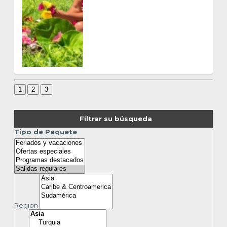
$ 883
VER MÁS
1
2
3
Filtrar su búsqueda
Region