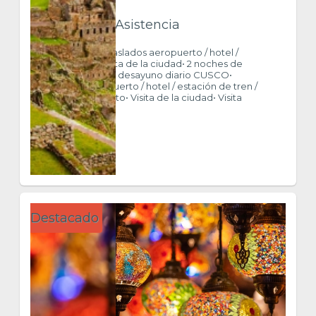
Htl + Exc + Asistencia
Incluye: LIMA• Traslados aeropuerto / hotel /
aeropuerto• Visita de la ciudad• 2 noches de
alojamiento con desayuno diario CUSCO•
Traslados aeropuerto / hotel / estación de tren /
hotel / aeropuerto• Visita de la ciudad• Visita
Parque Arq...
$ 922
VER MÁS
Destacado