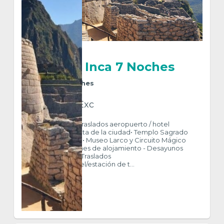
Imperio Inca 7 Noches
8
Días
7
Noches
Trf + Htl + Exc
INCLUYE LIMA• Traslados aeropuerto / hotel
/aeropuerto• Visita de la ciudad• Templo Sagrado
de Pachacamac• Museo Larco y Circuito Mágico
del Agua• 2 noches de alojamiento - Desayunos
diarios CUSCO• Traslados
aeropuerto/hotel/estación de t...
$ 1.237
VER MÁS