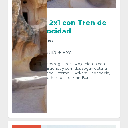
Turquía 2x1 con Tren de
Alta Velocidad
9
Días
8
Noches
Htl + Trf + Guía + Exc
INCLUYE • Traslados regulares • Alojamiento con
Desayuno • Excursiones y comidas según detalla
itinerario • Visitando: Estambul, Ankara-Capadocia,
Pamukkale-Efeso-Kusadasi o Izmir, Bursa
$ 1.380
VER MÁS