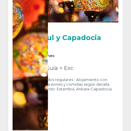
Estambul y Capadocia
2x1
6
Días
5
Noches
Htl + Trf + Guía + Exc
INCLUYE • Traslados regulares • Alojamiento con
Desayuno • Excursiones y comidas según detalla
itinerario • Visitando: Estambul, Ankara-Capadocia
$ 790
VER MÁS