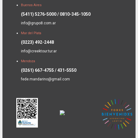
Buenos Aires
(5411) 5276-5000 / 0810-345-1050
info@grupo8.com.ar
Mar del Plata
(0223) 492-2448
info@creektour.tur.ar
Mendoza
(0261) 667-4755 / 431-5550
fede.mandarino@gmail.com