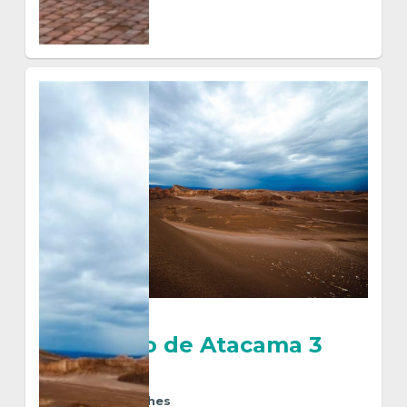
$ 674
VER MÁS
Desierto de Atacama 3
Noches
4
Días
3
Noches