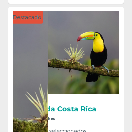
Destacado
Pura Vida Costa Rica
8
Días
7
Noches
Programas seleccionados