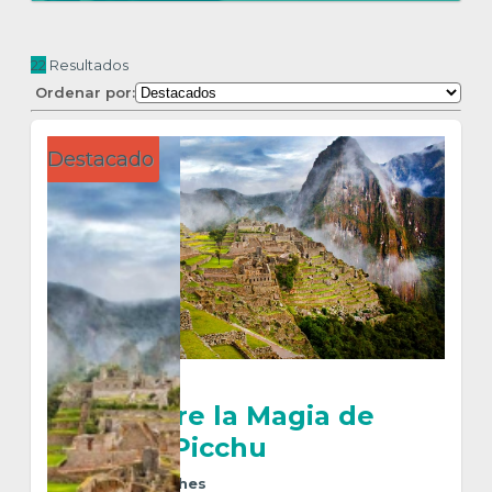
22
Resultados
Ordenar por:
Destacado
Descubre la Magia de
Machu Picchu
7
Días
6
Noches