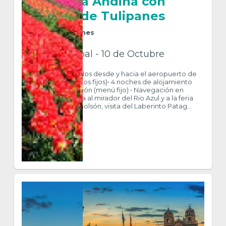
Comarca Andina con
Campo de Tulipanes
5
Días
4
Noches
Salida Grupal - 10 de Octubre
INCLUYE• Traslados desde y hacia el aeropuerto de
Bariloche (horarios fijos)• 4 noches de alojamiento
con media pensión (menú fijo) • Navegación en
Lago Puelo, visita al mirador del Rio Azul y a la feria
artesanal de El Bolsón, visita del Laberinto Patag...
$ 1.621.438
VER MÁS