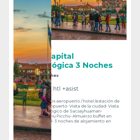
Cusco Capital
Arqueológica 3 Noches
4
Días
3
Noches
Trf + excs + htl +asist
Incluye: • Traslados aeropuerto / hotel /estación de
tren / hotel / aeropuerto• Visita de la ciudad• Visita
Parque Arqueológico de Sacsayhuaman•
Excursión a Machu Picchu• Almuerzo buffet en
restaurante local• 3 noches de alojamiento en
Cus...