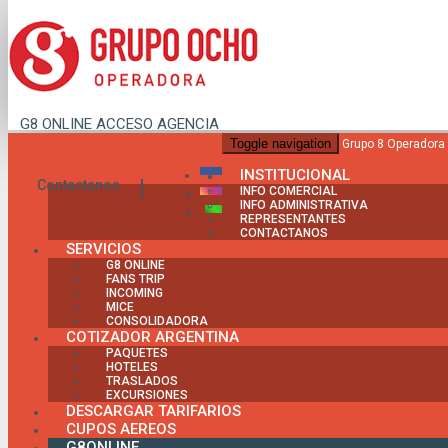
G8 ONLINE
ACCESO AGENCIA
Toggle navigation
Grupo 8 Operadora
INSTITUCIONAL
Contactanos
INFO COMERCIAL
INFO ADMINISTRATIVA
Tarifario de Excursion
REPRESENTANTES
CONTACTANOS
SERVICIOS
G8 ONLINE
FANS TRIP
INCOMING
MICE
CONSOLIDADORA
COTIZADOR ARGENTINA
Procesando...
PAQUETES
HOTELES
30% Complete
TRASLADOS
EXCURSIONES
DESCARGAR TARIFARIOS
CUPOS AEREOS
G8ONLINE