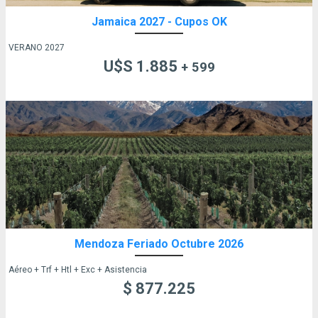
Jamaica 2027 - Cupos OK
VERANO 2027
U$S 1.885
+ 599
Mendoza Feriado Octubre 2026
Aéreo + Trf + Htl + Exc + Asistencia
$ 877.225