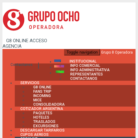
G8 ONLINE
ACCESO
AGENCIA
Toggle navigation
Grupo 8 Operadora
INSTITUCIONAL
Contactanos
INFO COMERCIAL
INFO ADMINISTRATIVA
REPRESENTANTES
CONTACTANOS
SERVICIOS
G8 ONLINE
FANS TRIP
INCOMING
MICE
CONSOLIDADORA
COTIZADOR ARGENTINA
PAQUETES
HOTELES
TRASLADOS
EXCURSIONES
DESCARGAR TARIFARIOS
CUPOS AEREOS