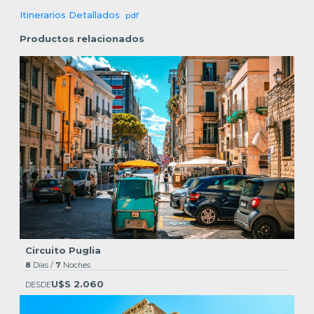
Itinerarios Detallados
pdf
Productos relacionados
Circuito Puglia
8
Días /
7
Noches
U$S 2.060
DESDE