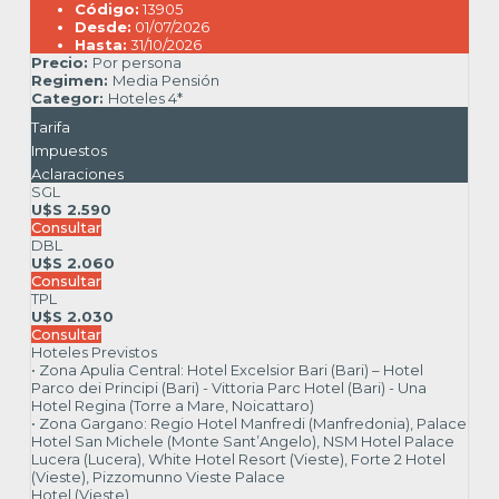
Código:
13905
Desde:
01/07/2026
Hasta:
31/10/2026
Precio:
Por persona
Regimen:
Media Pensión
Categor:
Hoteles 4*
Tarifa
Impuestos
Aclaraciones
SGL
U$S 2.590
Consultar
DBL
U$S 2.060
Consultar
TPL
U$S 2.030
Consultar
Hoteles Previstos
• Zona Apulia Central: Hotel Excelsior Bari (Bari) – Hotel
Parco dei Principi (Bari) - Vittoria Parc Hotel (Bari) - Una
Hotel Regina (Torre a Mare, Noicattaro)
• Zona Gargano: Regio Hotel Manfredi (Manfredonia), Palace
Hotel San Michele (Monte Sant’Angelo), NSM Hotel Palace
Lucera (Lucera), White Hotel Resort (Vieste), Forte 2 Hotel
(Vieste), Pizzomunno Vieste Palace
Hotel (Vieste)