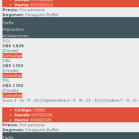
Hasta:
30/09/2026
Precio:
Por persona
Regimen:
Desayuno Buffet
Tarifa
Impuestos
Aclaraciones
SGL
U$S 1.625
(Desde)
Consultar
DBL
U$S 1.130
(Desde)
Consultar
TPL
U$S 1.130
(Desde)
Consultar
Junio 3 - 10 - 17 - 24 | Septiembre 2 - 9 - 16 - 23 - 30 | Octubre 7 - 14 - 21 
Código:
13883
Desde:
01/07/2026
Hasta:
31/08/2026
Precio:
Por persona
Regimen:
Desayuno Buffet
Tarifa