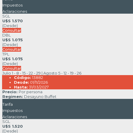
Impuestos
Aclaraciones
SGL
U$S 1.570
(Desde)
Consultar
DBL
U$S 1.075
(Desde)
Consultar
TPL
U$S 1.075
(Desde)
Consultar
Julio 1 - 8 - 15 - 22 - 29 | Agosto 5 - 12 - 19 - 26
Código:
13882
Desde:
01/11/2026
Hasta:
31/03/2027
Precio:
Por persona
Regimen:
Desayuno Buffet
Tarifa
Impuestos
Aclaraciones
SGL
U$S 1.520
(Desde)