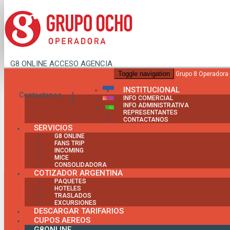
G8 ONLINE
ACCESO AGENCIA
Toggle navigation
Grupo 8 Operadora
INSTITUCIONAL
Contactanos
INFO COMERCIAL
INFO ADMINISTRATIVA
REPRESENTANTES
Ciudades Imperial
CONTACTANOS
SERVICIOS
G8 ONLINE
FANS TRIP
INCOMING
MICE
CONSOLIDADORA
Circuito en Europa hasta Marzo 2027
COTIZADOR ARGENTINA
PAQUETES
HOTELES
TRASLADOS
EXCURSIONES
DESCARGAR TARIFARIOS
CUPOS AEREOS
G8ONLINE