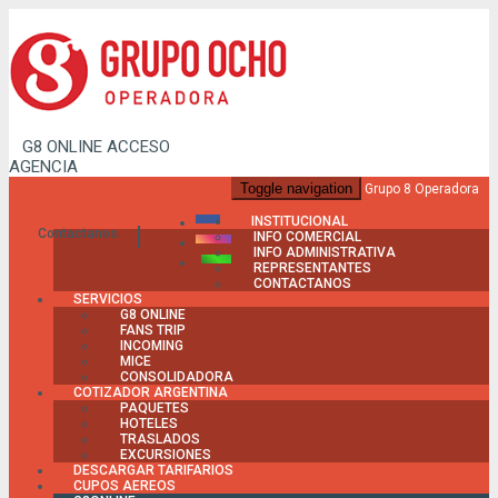
G8 ONLINE
ACCESO
AGENCIA
Toggle navigation
Grupo 8 Operadora
INSTITUCIONAL
Contactanos
INFO COMERCIAL
INFO ADMINISTRATIVA
REPRESENTANTES
CONTACTANOS
SERVICIOS
G8 ONLINE
FANS TRIP
INCOMING
MICE
CONSOLIDADORA
COTIZADOR ARGENTINA
PAQUETES
HOTELES
TRASLADOS
EXCURSIONES
DESCARGAR TARIFARIOS
CUPOS AEREOS