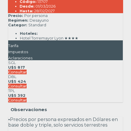
Código:
13707
Desde:
01/03/2026
Hasta:
28/02/2027
Precio:
Por persona
Regimen:
Desayuno
Categor:
Standard
Hoteles:
Hotel Torremayor Lyon ★★★★
Tarifa
Impuestos
Aclaraciones
SGL
U$S 817
Consultar
DBL
U$S 424
Consultar
TPL
U$S 392
Consultar
Observaciones
•
Precios por persona expresados en Dólares en
base doble y triple, solo servicios terrestres